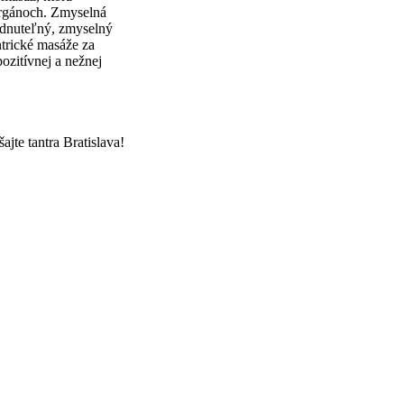
orgánoch. Zmyselná
budnuteľný, zmyselný
ntrické masáže za
ozitívnej a nežnej
ajte tantra Bratislava!