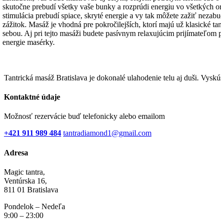
skutočne prebudí všetky vaše bunky a rozprúdi energiu vo všetkých 
stimulácia prebudí spiace, skryté energie a vy tak môžete zažiť neza
zážitok. Masáž je vhodná pre pokročilejších, ktorí majú už klasické ta
sebou. Aj pri tejto masáži budete pasívnym relaxujúcim prijímateľom p
energie masérky.
Tantrická masáž Bratislava je dokonalé ulahodenie telu aj duši. Vyskúš
Kontaktné údaje
Možnosť rezervácie buď telefonicky alebo emailom
+421 911 989 484
tantradiamond1@gmail.com
Adresa
Magic tantra,
Ventúrska 16,
811 01 Bratislava
Pondelok – Nedeľa
9:00 – 23:00