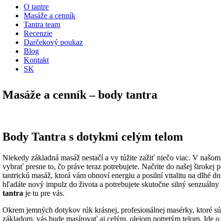
O tantre
Masáže a cenník
Tantra team
Recenzie
Darčekový poukaz
Blog
Kontakt
SK
Masáže a cenník – body tantra
Body Tantra s dotykmi celým telom
Niekedy základná masáž nestačí a vy túžite zažiť niečo viac. V našom
vybrať presne to, čo práve teraz potrebujete. Načrite do našej širokej 
tantrickú masáž, ktorá vám obnoví energiu a posilní vitalitu na dlhé dn
hľadáte nový impulz do života a potrebujete skutočne silný senzuálny
tantra
je tu pre vás.
Okrem jemných dotykov rúk krásnej, profesionálnej masérky, ktoré sú 
základom, vás bude masírovať aj celým, olejom potretým telom. Ide o