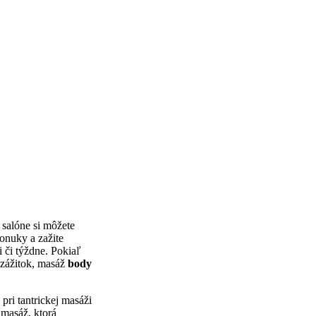
 salóne si môžete
ponuky a zažite
i či týždne. Pokiaľ
 zážitok, masáž
body
pri tantrickej masáži
 masáž, ktorá