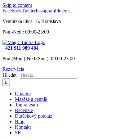
Skip to content
Facebook
Twitter
Instagram
Pinterest
Ventúrska ulica 16, Bratislava
Pon.-Ned.: 09:00-23:00
+421 911 989 484
Pon.(Mon.)-Ned.(Sun.): 09:00-23:00
Rezervácia
Hľadať:
O tantre
Masáže a cenník
Tantra team
Recenzie
Darčekový poukaz
Blog
Kontakt
SK