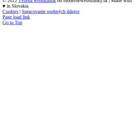
© 2022
Tvorba webstránok
od modernewebstranky.sk | Made with
♥
in Slovakia
Cookies
|
Spracovanie osobných údajov
Page load link
Go to Top