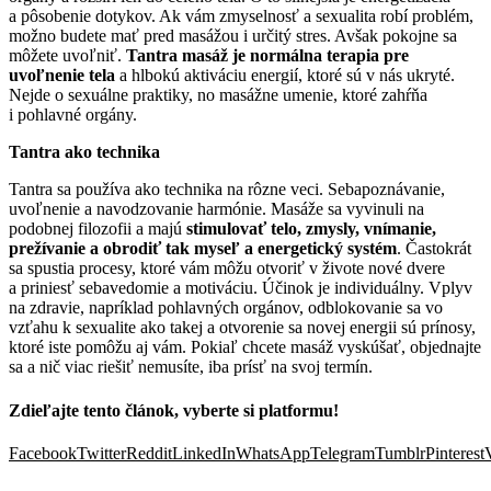
a pôsobenie dotykov. Ak vám zmyselnosť a sexualita robí problém,
možno budete mať pred masážou i určitý stres. Avšak pokojne sa
môžete uvoľniť.
Tantra masáž je normálna terapia pre
uvoľnenie tela
a hlbokú aktiváciu energií, ktoré sú v nás ukryté.
Nejde o sexuálne praktiky, no masážne umenie, ktoré zahŕňa
i pohlavné orgány.
Tantra ako technika
Tantra sa používa ako technika na rôzne veci. Sebapoznávanie,
uvoľnenie a navodzovanie harmónie. Masáže sa vyvinuli na
podobnej filozofii a majú
stimulovať telo, zmysly, vnímanie,
prežívanie a obrodiť tak myseľ a energetický systém
. Častokrát
sa spustia procesy, ktoré vám môžu otvoriť v živote nové dvere
a priniesť sebavedomie a motiváciu. Účinok je individuálny. Vplyv
na zdravie, napríklad pohlavných orgánov, odblokovanie sa vo
vzťahu k sexualite ako takej a otvorenie sa novej energii sú prínosy,
ktoré iste pomôžu aj vám. Pokiaľ chcete masáž vyskúšať, objednajte
sa a nič viac riešiť nemusíte, iba prísť na svoj termín.
Zdieľajte tento článok, vyberte si platformu!
Facebook
Twitter
Reddit
LinkedIn
WhatsApp
Telegram
Tumblr
Pinterest
Súvisiace príspevky