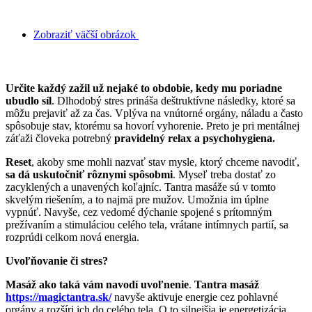
Zobraziť väčší obrázok
Reset je niekedy pre myseľ potrebný
Určite každý zažil už nejaké to obdobie, kedy mu poriadne
ubudlo síl
. Dlhodobý stres prináša deštruktívne následky, ktoré sa
môžu prejaviť až za čas. Vplýva na vnútorné orgány, náladu a často
spôsobuje stav, ktorému sa hovorí vyhorenie. Preto je pri mentálnej
záťaži človeka potrebný
pravidelný relax a psychohygiena.
Reset
, akoby sme mohli nazvať stav mysle, ktorý chceme navodiť,
sa dá uskutočniť rôznymi spôsobmi
. Myseľ treba dostať zo
zacyklených a unavených koľajníc. Tantra masáže sú v tomto
skvelým riešením, a to najmä pre mužov. Umožnia im úplne
vypnúť. Navyše, cez vedomé dýchanie spojené s prítomným
prežívaním a stimuláciou celého tela, vrátane intímnych partií, sa
rozprúdi celkom nová energia.
Uvoľňovanie či stres?
Masáž ako taká vám navodí uvoľnenie
.
Tantra masáž
https://magictantra.sk/
navyše aktivuje energie cez pohlavné
orgány a rozšíri ich do celého tela. O to silnejšia je energetizácia