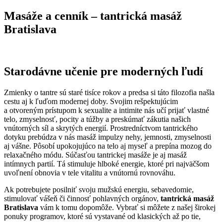
Masáže a cenník – tantrická masáž
Bratislava
Starodávne učenie pre moderných ľudí
Zmienky o tantre sú staré tisíce rokov a predsa si táto filozofia našla
cestu aj k ľuďom modernej doby. Svojim rešpektujúcim
a otvoreným prístupom k sexualite a intimite nás učí prijať vlastné
telo, zmyselnosť, pocity a túžby a preskúmať zákutia našich
vnútorných síl a skrytých energií. Prostredníctvom tantrického
dotyku prebúdza v nás masáž impulzy nehy, jemnosti, zmyselnosti
aj vášne. Pôsobí upokojujúco na telo aj myseľ a prepína mozog do
relaxačného módu. Súčasťou tantrickej masáže je aj masáž
intímnych partií. Tá stimuluje hlboké energie, ktoré pri najväčšom
uvoľnení obnovia v tele vitalitu a vnútornú rovnováhu.
Ak potrebujete posilniť svoju mužskú energiu, sebavedomie,
stimulovať vášeň či činnosť pohlavných orgánov,
tantrická masáž
Bratislava
vám k tomu dopomôže. Vybrať si môžete z našej širokej
ponuky programov, ktoré sú vystavané od klasických až po tie,