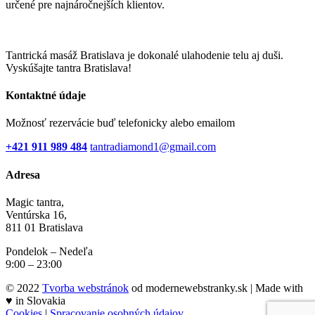
určené pre najnáročnejších klientov.
Tantrická masáž Bratislava je dokonalé ulahodenie telu aj duši.
Vyskúšajte tantra Bratislava!
Kontaktné údaje
Možnosť rezervácie buď telefonicky alebo emailom
+421 911 989 484
tantradiamond1@gmail.com
Adresa
Magic tantra,
Ventúrska 16,
811 01 Bratislava
Pondelok – Nedeľa
9:00 – 23:00
© 2022
Tvorba webstránok
od modernewebstranky.sk | Made with
♥
in Slovakia
Cookies
|
Spracovanie osobných údajov