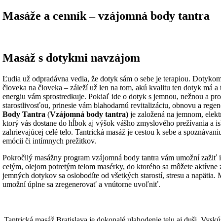
Masáže a cenník – vzájomná body tantra
Masáž s dotykmi navzájom
Ľudia už odpradávna vedia, že dotyk sám o sebe je terapiou. Dotykom
človeka na človeka – záleží už len na tom, akú kvalitu ten dotyk má a
energiu vám sprostredkuje. Pokiaľ ide o dotyk s jemnou, nežnou a pr
starostlivosťou, prinesie vám blahodarnú revitalizáciu, obnovu a rege
Body Tantra
(
Vzájomná body tantra)
je založená na jemnom, elekt
ktorý vás dostane do hĺbok aj výšok vášho zmyslového prežívania a isk
zahrievajúcej celé telo. Tantrická masáž je cestou k sebe a spoznávani
emócii či intímnych prežitkov.
Pokročilý masážny program vzájomná body tantra vám umožní zažiť 
celým, olejom potretým telom masérky, do ktorého sa môžete aktívne 
jemných dotykov sa oslobodíte od všetkých starostí, stresu a napätia.
umožní úplne sa zregenerovať a vnútorne uvoľniť.
Tantrická masáž Bratislava je dokonalé ulahodenie telu aj duši. Vyskúš