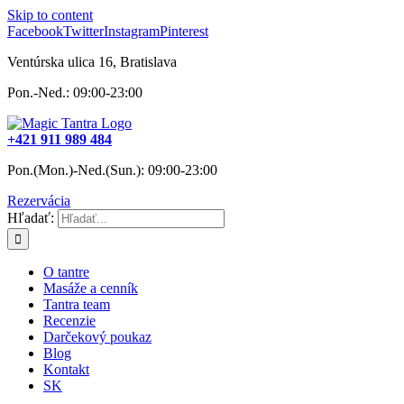
Skip to content
Facebook
Twitter
Instagram
Pinterest
Ventúrska ulica 16, Bratislava
Pon.-Ned.: 09:00-23:00
+421 911 989 484
Pon.(Mon.)-Ned.(Sun.): 09:00-23:00
Rezervácia
Hľadať:
O tantre
Masáže a cenník
Tantra team
Recenzie
Darčekový poukaz
Blog
Kontakt
SK