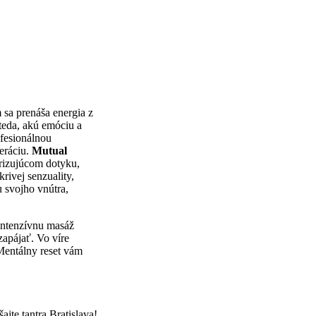
 sa prenáša energia z
 teda, akú emóciu a
ofesionálnou
neráciu.
Mutual
rizujúcom dotyku,
rivej senzuality,
u svojho vnútra,
intenzívnu masáž
zapájať. Vo víre
 Mentálny reset vám
ajte tantra Bratislava!