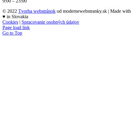
9:00 – 23:00
© 2022
Tvorba webstránok
od modernewebstranky.sk | Made with
♥
in Slovakia
Cookies
|
Spracovanie osobných údajov
Page load link
Go to Top