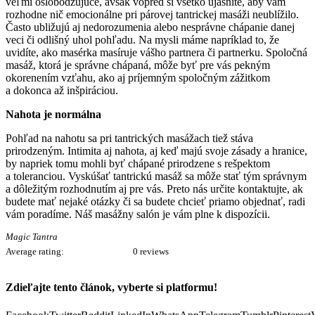
veľmi oslobodzujúce, avšak vopred si všetko ujasnite, aby vám
rozhodne nič emocionálne pri párovej tantrickej masáži neublížilo.
Často ubližujú aj nedorozumenia alebo nesprávne chápanie danej
veci či odlišný uhol pohľadu. Na mysli máme napríklad to, že
uvidíte, ako masérka masíruje vášho partnera či partnerku. Spoločná
masáž, ktorá je správne chápaná, môže byť pre vás pekným
okorenením vzťahu, ako aj príjemným spoločným zážitkom
a dokonca až inšpiráciou.
Nahota je normálna
Pohľad na nahotu sa pri tantrických masážach tiež stáva
prirodzeným. Intimita aj nahota, aj keď majú svoje zásady a hranice,
by napriek tomu mohli byť chápané prirodzene s rešpektom
a toleranciou. Vyskúšať tantrickú masáž sa môže stať tým správnym
a dôležitým rozhodnutím aj pre vás. Preto nás určite kontaktujte, ak
budete mať nejaké otázky či sa budete chcieť priamo objednať, radi
vám poradíme. Náš masážny salón je vám plne k dispozícii.
Magic Tantra
Average rating:
0 reviews
Zdieľajte tento článok, vyberte si platformu!