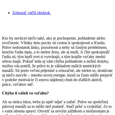
Zobraziť väčší obrázok
Ak hľadáš pochopenie, pohladenie a uvoľnenie, si
tu správne!
Kto by nechcel niečo také, ako je pochopenie, pohladenie alebo
uvoľnenie. Všetky tieto pocity sú cestou k spokojnosti a šťastiu.
Práve nedostatok lásky, pozornosti a nehy sú častým problémom,
ktorým ľudia trpia, a to nielen ženy, ale aj muži. A čím spokojnejší
ľudia sú, tým lepší svet si vytvárajú, a tým krajšie vzťahy medzi
sebou majú. Pokiaľ teda aj vám chýba pohladenie a nežné dotyky,
možno vás poteší, že práve to je základom našich tantrických
masáží. Sú preto veľmi príjemné a relaxačné, ale nielen to, dostávate
aj niečo navyše – mnoho novej energie, ktorá sa často môže prejaviť
v podobe motivácie či znovu nájdenej chuti do ďalších aktivít,
práce, vzťahov atď.
Chýba ti vášeň vo vzťahu?
Ak sa stráca iskra, treba ju opäť nájsť a zažať. Práve na spoločnej
párovej masáži sa to môže tiež podariť. Stačí prísť a vyskúšať, čo to
s vami oboma spraví. Otvoriť sa novým zážitkom a možnostiam je