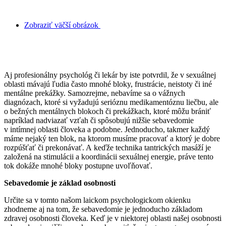
Zobraziť väčší obrázok
Zbav sa blokov v sexuálnej oblasti prostredníctvom
tantry
Aj profesionálny psychológ či lekár by iste potvrdil, že v sexuálnej
oblasti mávajú ľudia často mnohé bloky, frustrácie, neistoty či iné
mentálne prekážky. Samozrejme, nebavíme sa o vážnych
diagnózach, ktoré si vyžadujú serióznu medikamentóznu liečbu, ale
o bežných mentálnych blokoch či prekážkach, ktoré môžu brániť
napríklad nadviazať vzťah či spôsobujú nižšie sebavedomie
v intímnej oblasti človeka a podobne. Jednoducho, takmer každý
máme nejaký ten blok, na ktorom musíme pracovať a ktorý je dobre
rozpúšťať či prekonávať. A keďže technika tantrických masáží je
založená na stimulácii a koordinácii sexuálnej energie, práve tento
tok dokáže mnohé bloky postupne uvoľňovať.
Sebavedomie je základ osobnosti
Určite sa v tomto našom laickom psychologickom okienku
zhodneme aj na tom, že sebavedomie je jednoducho základom
zdravej osobnosti človeka. Keď je v niektorej oblasti našej osobnosti