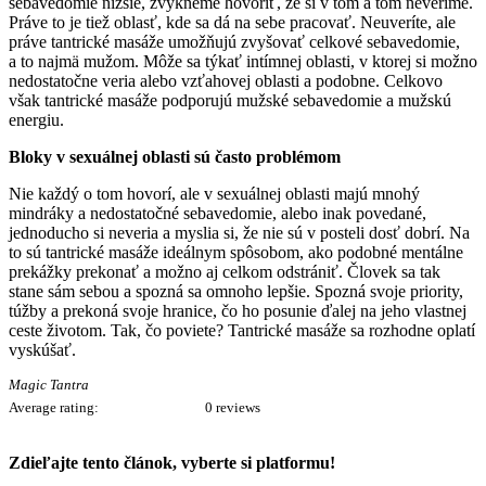
sebavedomie nižšie, zvykneme hovoriť, že si v tom a tom neveríme.
Práve to je tiež oblasť, kde sa dá na sebe pracovať. Neuveríte, ale
práve tantrické masáže umožňujú zvyšovať celkové sebavedomie,
a to najmä mužom. Môže sa týkať intímnej oblasti, v ktorej si možno
nedostatočne veria alebo vzťahovej oblasti a podobne. Celkovo
však tantrické masáže podporujú mužské sebavedomie a mužskú
energiu.
Bloky v sexuálnej oblasti sú často problémom
Nie každý o tom hovorí, ale v sexuálnej oblasti majú mnohý
mindráky a nedostatočné sebavedomie, alebo inak povedané,
jednoducho si neveria a myslia si, že nie sú v posteli dosť dobrí. Na
to sú tantrické masáže ideálnym spôsobom, ako podobné mentálne
prekážky prekonať a možno aj celkom odstrániť. Človek sa tak
stane sám sebou a spozná sa omnoho lepšie. Spozná svoje priority,
túžby a prekoná svoje hranice, čo ho posunie ďalej na jeho vlastnej
ceste životom. Tak, čo poviete? Tantrické masáže sa rozhodne oplatí
vyskúšať.
Magic Tantra
Average rating:
0 reviews
Zdieľajte tento článok, vyberte si platformu!