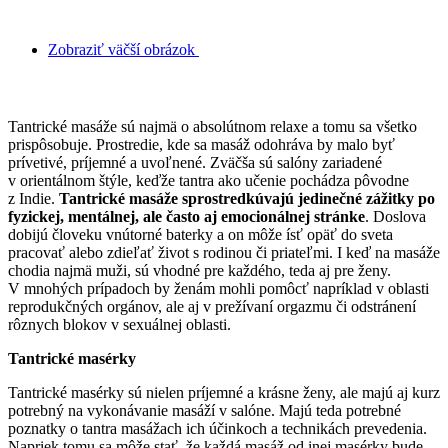
Zobraziť väčší obrázok
Kde ísť na kvalitnú tantra masáž v Bratislave?
Tantrické masáže sú najmä o absolútnom relaxe a tomu sa všetko
prispôsobuje. Prostredie, kde sa masáž odohráva by malo byť
prívetivé, príjemné a uvoľnené. Zväčša sú salóny zariadené
v orientálnom štýle, keďže tantra ako učenie pochádza pôvodne
z Indie.
Tantrické masáže sprostredkúvajú jedinečné zážitky po
fyzickej, mentálnej, ale často aj emocionálnej stránke
. Doslova
dobijú človeku vnútorné baterky a on môže ísť opäť do sveta
pracovať alebo zdieľať život s rodinou či priateľmi. I keď na masáže
chodia najmä muži, sú vhodné pre každého, teda aj pre ženy.
V mnohých prípadoch by ženám mohli pomôcť napríklad v oblasti
reprodukčných orgánov, ale aj v prežívaní orgazmu či odstránení
rôznych blokov v sexuálnej oblasti.
Tantrické masérky
Tantrické masérky sú nielen príjemné a krásne ženy, ale majú aj kurz
potrebný na vykonávanie masáží v salóne. Majú teda potrebné
poznatky o tantra masážach ich účinkoch a technikách prevedenia.
Napriek tomu sa môže stať, že každá masáž od inej masérky bude