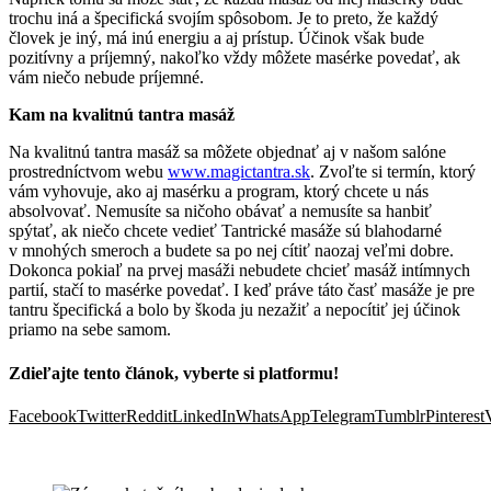
trochu iná a špecifická svojím spôsobom. Je to preto, že každý
človek je iný, má inú energiu a aj prístup. Účinok však bude
pozitívny a príjemný, nakoľko vždy môžete masérke povedať, ak
vám niečo nebude príjemné.
Kam na kvalitnú tantra masáž
Na kvalitnú tantra masáž sa môžete objednať aj v našom salóne
prostredníctvom webu
www.magictantra.sk
. Zvoľte si termín, ktorý
vám vyhovuje, ako aj masérku a program, ktorý chcete u nás
absolvovať. Nemusíte sa ničoho obávať a nemusíte sa hanbiť
spýtať, ak niečo chcete vedieť Tantrické masáže sú blahodarné
v mnohých smeroch a budete sa po nej cítiť naozaj veľmi dobre.
Dokonca pokiaľ na prvej masáži nebudete chcieť masáž intímnych
partií, stačí to masérke povedať. I keď práve táto časť masáže je pre
tantru špecifická a bolo by škoda ju nezažiť a nepocítiť jej účinok
priamo na sebe samom.
Zdieľajte tento článok, vyberte si platformu!
Facebook
Twitter
Reddit
LinkedIn
WhatsApp
Telegram
Tumblr
Pinterest
Súvisiace príspevky